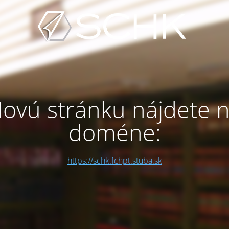
ovú stránku nájdete 
doméne:
https://schk.fchpt.stuba.sk