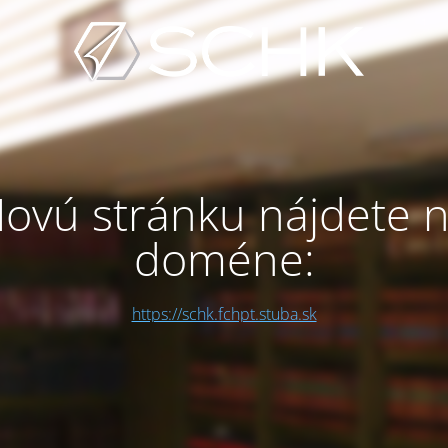
ovú stránku nájdete 
doméne:
https://schk.fchpt.stuba.sk